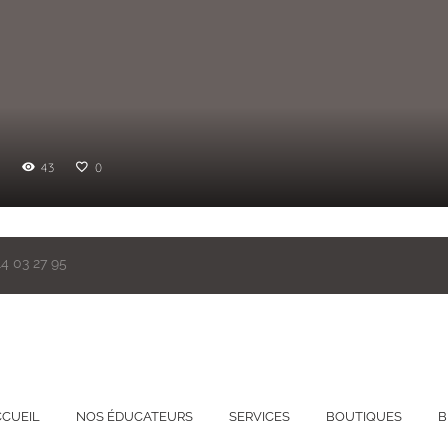
43
0
14 03 27 95
CUEIL
NOS ÉDUCATEURS
SERVICES
BOUTIQUES
B