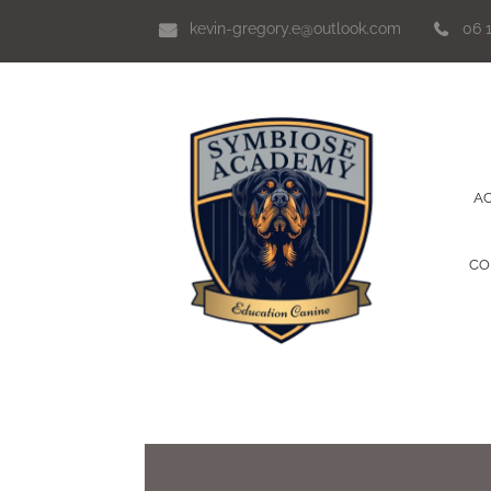
kevin-gregory.e@outlook.com
06 
AC
CO