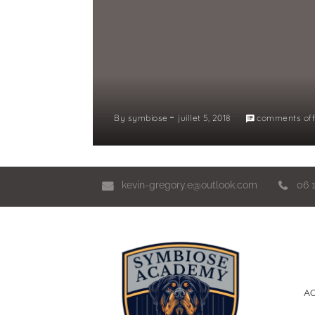
By
symbiose
juillet 5, 2018
comments off
kevin-gregory.e@outlook.com
06 
AC