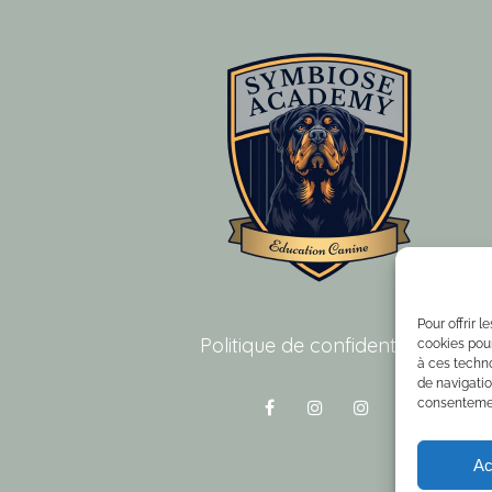
Pour offrir 
Politique de confidentialité
cookies pour
à ces techn
de navigatio
consentement
Ac