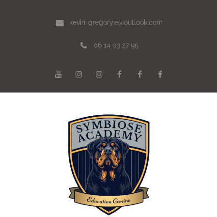
kevin-gregory.e@outlook.com
06 14 03 27 95