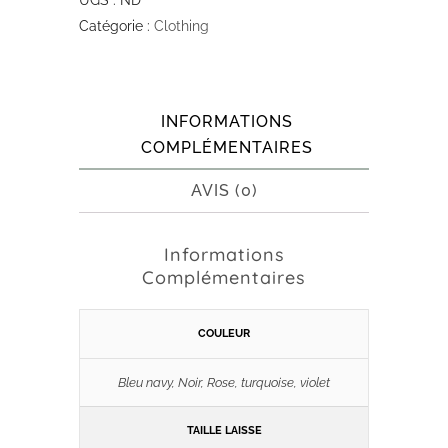
UGS :
ND
simple
Catégorie :
Clothing
INFORMATIONS
COMPLÉMENTAIRES
AVIS (0)
Informations
Complémentaires
COULEUR
Bleu navy, Noir, Rose, turquoise, violet
TAILLE LAISSE