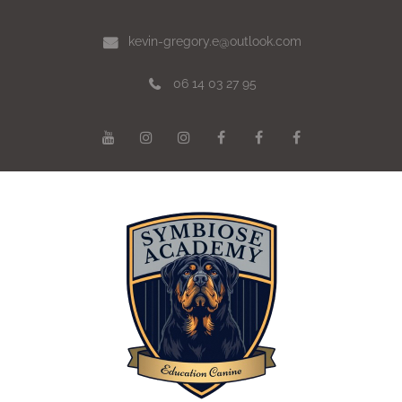
kevin-gregory.e@outlook.com
06 14 03 27 95